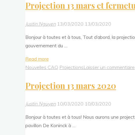
Projection 13 mars et fermet
du
Club
Animé
Justin Nguyen
13/03/2020
13/03/2020
Québec"
Bonjour à toutes et à tous, Tout d’abord, la projecti
gouvernement du …
"Projection
Read more
13
Nouvelles CAQ
Projections
Laisser un commentaire
mars
Projection 13 mars 2020
et
fermeture
jusqu’au
Justin Nguyen
10/03/2020
10/03/2020
27
Bonjour à toutes et à tous! Nous aurons une proje
mars"
pavillon De Koninck à …