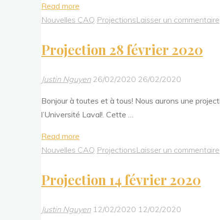
"Projection
Read more
13
Nouvelles CAQ
Projections
Laisser un commentaire
mars
Projection 28 février 2020
2020"
Justin Nguyen
26/02/2020
26/02/2020
Bonjour à toutes et à tous! Nous aurons une project
l’Université Laval!. Cette …
"Projection
Read more
28
Nouvelles CAQ
Projections
Laisser un commentaire
février
Projection 14 février 2020
2020"
Justin Nguyen
12/02/2020
12/02/2020