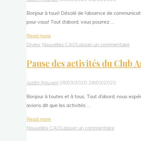
Bonjour à tous! Désolé de l’absence de communicat
pour vous! Tout d’abord, vous pourrez …
"Assemblée
Read more
générale!"
Divers
Nouvelles CAQ
Laisser un commentaire
Pause des activités du Club
Justin Nguyen
28/03/2020
28/03/2020
Bonjour à toutes et à tous, Tout d’abord, nous espé
avions dit que les activités …
"Pause
Read more
des
Nouvelles CAQ
Laisser un commentaire
activités