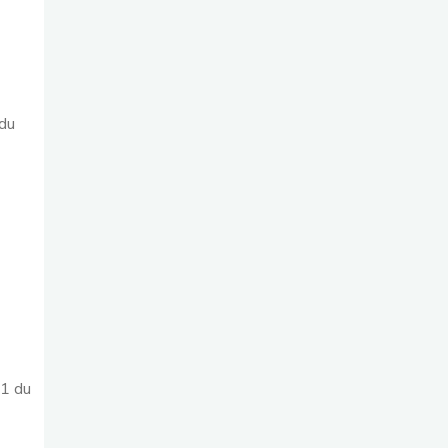
 du
61 du