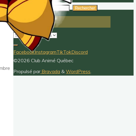
Rechercher
Rechercher
Archives
Archives
Facebook
Instagram
TikTok
Discord
©2026 Club Animé Québec
ombre
Propulsé par
Bravada
&
WordPress
.