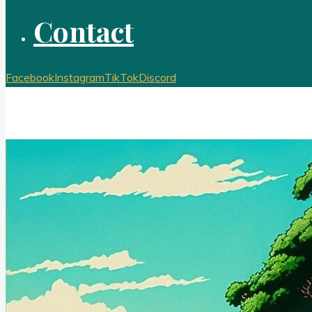
Contact
Facebook
Instagram
TikTok
Discord
Club Animé Québec
Le club de culture japonaise de l'Université Laval
Nouvelles CAQ
Événements