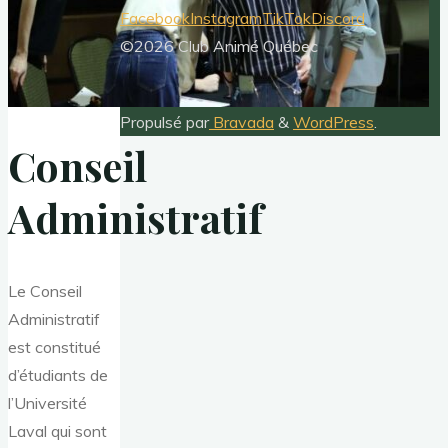
Facebook
Instagram
TikTok
Discord
©2026 Club Animé Québec
Propulsé par
Bravada
&
WordPress
.
Conseil
Administratif
Le Conseil
Administratif
est constitué
d’étudiants de
l’Université
Laval qui sont