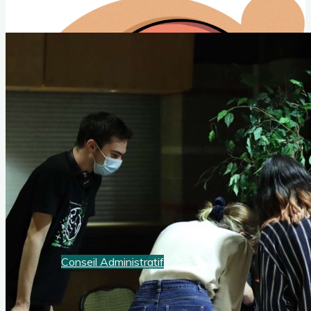
Club Animé Québec
Le club de culture japonaise de l'Université Laval
Nouvelles CAQ
Événements
À propos
Conseil Administratif
Contact