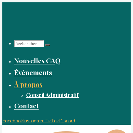
Aller
au
contenu
Recherche
Nouvelles CAQ
pour :
Événements
À propos
Conseil Administratif
Contact
Facebook
Instagram
TikTok
Discord