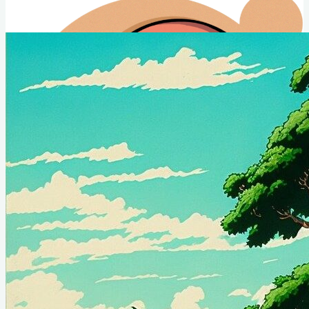
Club Animé Québec
Le club de culture japonaise de l'Université Laval
Nouvelles CAQ
Événements
À propos
Conseil Administratif
Contact