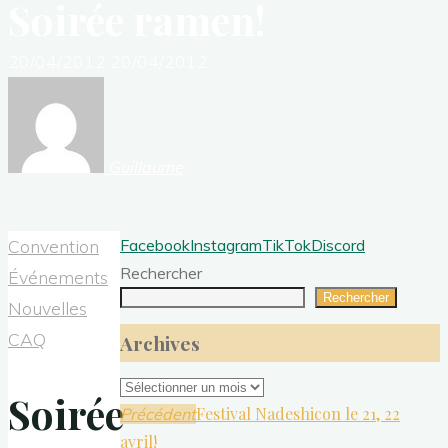
Soirée ramen!
20/04/2012
20/04/2012
Guillaume
Convention
Facebook
Instagram
TikTok
Discord
Rechercher
Événements
Rechercher
Nouvelles
CAQ
Archives
Archives
Soirée
Festival Nadeshicon le 21, 22
Précédent
avril!