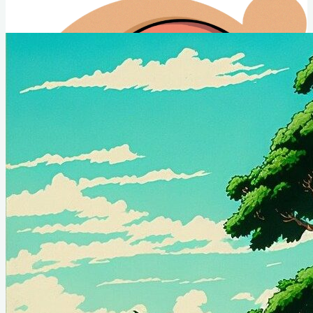
Club Animé Québec
Le club de culture japonaise de l'Université Laval
Nouvelles CAQ
Événements
À propos
Conseil Administratif
Contact