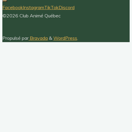
Facebook
Instagram
TikTok
Discord
©2026 Club Animé Québec
Propulsé par
Bravada
&
WordPress
.