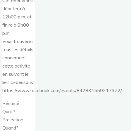
Cet événement
débutera à
12h00 p.m. et
finira à 9h00
p.m.
Vous trouverez
tous les détails
concernant
cette activité
en suivant le
lien ci-dessous:
https://www.facebook.com/events/842834559217372/
Résumé :
Quoi ?:
Projection
Quand? :