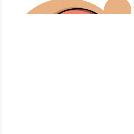
Club Animé Québec
Le club de culture japonaise de l'Université Laval
Nouvelles CAQ
Événements
À propos
Conseil Administratif
Contact