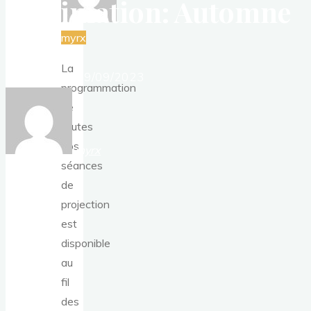
d’animation: Automne
2023
myrx
La
29/09/2023
29/09/2023
programmation
de
toutes
nos
myrx
séances
de
projection
est
disponible
au
fil
des