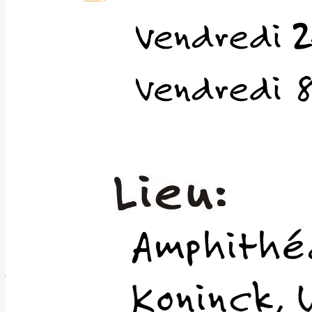
Événements
Horaire
des
projections
d’animation:
Automne
2023