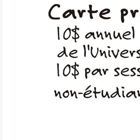
2023
#
animation
#
anime
#
CAQUL
#
club animé
québec
#
émission
#
film
#
horaire
#
japonaise
#
présentation
#
projection