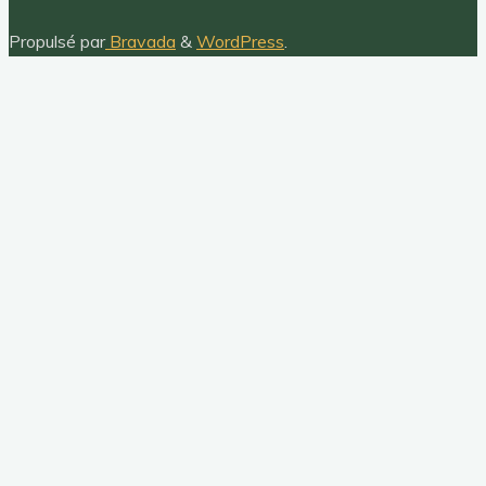
Propulsé par
Bravada
&
WordPress
.