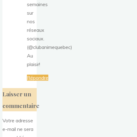
semaines
sur
nos
réseaux
sociaux.
(@clubanimequebec)
Au
plaisir!
Répondre
Laisser un
commentaire
Votre adresse
e-mail ne sera