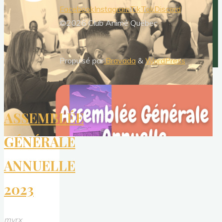
Facebook
Instagram
TikTok
Discord
©2026 Club Animé Québec
Propulsé par
Bravada
&
WordPress
.
ASSEMBLÉE
GÉNÉRALE
ANNUELLE
2023
myrx