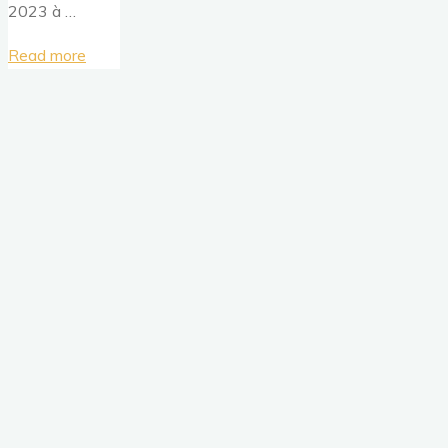
2023 à …
"ASSEMBLÉE
Read more
GÉNÉRALE
ANNUELLE
2023"