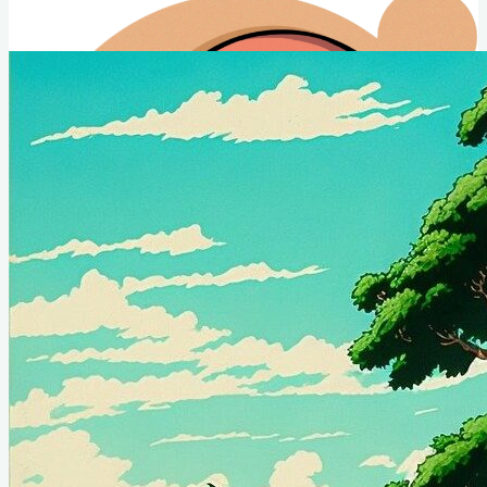
Club Animé Québec
Le club de culture japonaise de l'Université Laval
Nouvelles CAQ
Événements
À propos
Conseil Administratif
Contact