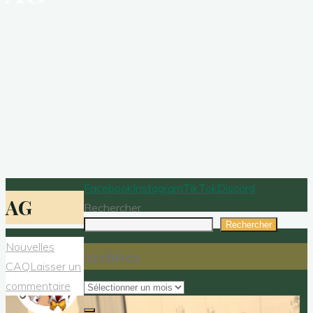
Facebook
Instagram
TikTok
Discord
AG
Rechercher
Rechercher
Nouvelles
Archives
CAQ
Laisser un
Archives
commentaire