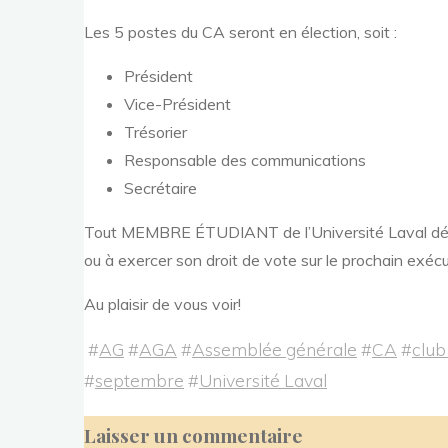
Les 5 postes du CA seront en élection, soit :
Président
Vice-Président
Trésorier
Responsable des communications
Secrétaire
Tout MEMBRE ÉTUDIANT de l’Université Laval désira
ou à exercer son droit de vote sur le prochain exécu
Au plaisir de vous voir!
#
AG
#
AGA
#
Assemblée générale
#
CA
#
club
#
septembre
#
Université Laval
Laisser un commentaire