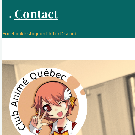
Contact
Facebook
Instagram
TikTok
Discord
Club Animé Québec
Le club de culture japonaise de l'Université Laval
Nouvelles CAQ
Événements